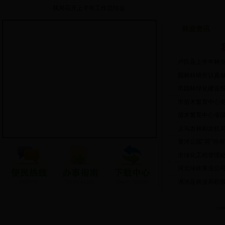
我局召开上半年工作总结会
卢氏县上半年林业建设亮点纷呈
林业资讯
园林科研所认真做好防汛工作
卢氏县上半年林
园林科研所认真
市园林绿化建设投资
市苗木繁育中心党支
苗木繁育中心省
义马农林和农机局党
黄河公园”荷”你
市绿化工程管理处
河北绿岭果业公司
渑池县林业局积极开
政策法规