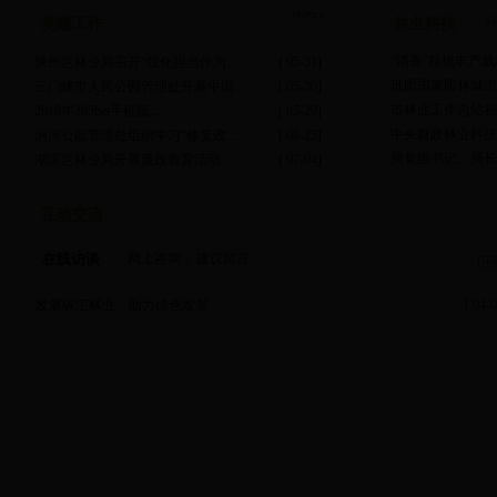
党建工作
林业科技
“清香”核桃丰产
陕州区林业局召开“强化担当作为...
[ 05-31]
巩固国家园林城市成
三门峡市人民公园管理处开展中国...
[ 05-30]
市林业工作总站积
2018年365bet手机版...
[ 05-29]
中央财政林业科技推
涧河公园管理处组织学习“修复政...
[ 08-25]
局党组书记、局长水
湖滨区林业局开展廉政教育活动
[ 07-04]
互动交流
在线访谈
网上咨询
建议留言
发展碳汇林业 助力绿色发展
[ 04-0
林业图片