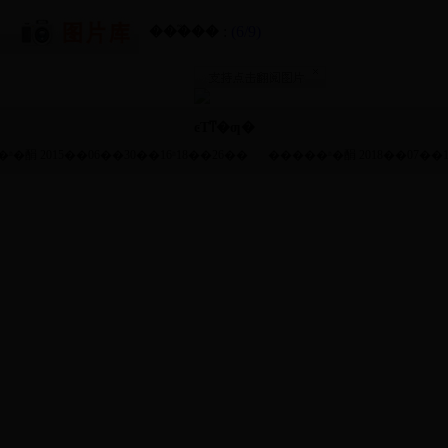
���֮�� :
(6/9)
ͼƬͳ�ƣ�
ʱ�䣺 2015��06��30��16ʱ18��26��
�����ʱ�䣺 2018��07��1