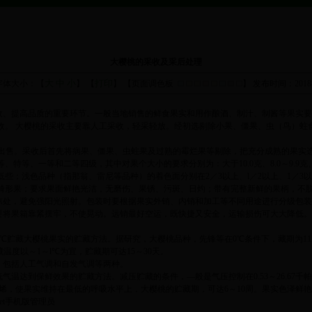
大樱桃的采收及采后处理
大
中
小
打印
字体大小：【
】 【
】 【页面调色板
】
发布时间：2018-
丰收、提高品质的重要环节。一般当地销售的鲜食果实和用作酿酒、制汁、制酱等果实
采收。 大樱桃的采收主要靠人工采收，轻采轻放。经初选剔除小果、僵果、虫（鸟）蛀
方可出售。采收后首先将病果、僵果、虫蛀果及过熟的霉烂果等剔除，把充分成熟的果实
等、一等和二等四级，其中对果个大小的要求分别为：大于10.0克、8.0～9.9克、6.0
些；浅色品种（指那翁、雷尼等品种）的着色面分别在2／3以上、l／2以上、1／3
畸形果；要求果面鲜艳光洁，无磨伤、果锈、污斑、日灼；带有完整新鲜的果柄，不
阴凉处，避免强阳光照射。包装时要根据果实外销、内销和加工等不同用途进行分级包
也要将果箱靠紧摆牢，不使晃动。远销最好空运，既快捷又安全，运输损伤可大大降低。
1℃贮藏大樱桃果实的贮藏方法。据研究，大樱桃品种，先锋等在0℃条件下，藏期为11.8
温度以～1～l℃为宜，贮藏期可达15～30天。
。包括人工气调和自发气调等两种。
气温达到保鲜效果的贮藏方法。减压贮藏的条件，—般是气压控制在0.53～26.67千
乙烯，使果实维持在最低的呼吸水平上，大樱桃的贮藏期，可达6～10周。果实色泽鲜
bet手机版管理员