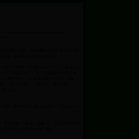
06-04
要充分成熟后采收；外销和制作罐头的果实在八成
食果后，再运往包装场进行分级包装。
选出在当地销售。然后根据果个的大小、果形、色
～7.9克和4.0～5.9克；深色品种要求要具有
以上和略有着色。其他方面各级要求相似，果形上
脱落；另外要无裂口，无挤压伤，无病虫害。
装，切忌挤压。
天时，腐烂率5％；在20℃条件下，贮藏期为2.7
帕，相对湿度90％以上，温度0℃，湿气流每小时换
艳，果柄青绿，贮藏生理病害减轻。