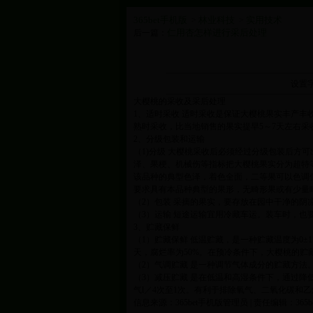
365bet手机版
林业科技
实用技术
>
>
仁用杏怎样进行采后处理
后一篇：
设置
大樱桃的采收及采后处理
1、适时采收 适时采收是保证大樱桃果实丰产
熟时采收，比当地销售的果实提早5～7天左右
2、分级包装和运输
（1)分级 大樱桃采收后必须经过分级包装后
泽、果梗、机械伤等指标把大樱桃果实分为超特等、特
该品种的典型色泽，着色全面，二等果可以色调低
要求具有本品种典型的果形，无畸形果或有少量
（2）包装 采摘的果实，要存放在园中干净的
（3）运输 短途运输宜用冷藏车运。装车时，
3、贮藏保鲜
（1）贮藏保鲜 低温贮藏，是一种贮藏温度为0±
天，腐烂率为50%。在预冷条件下，大樱桃的贮藏
（2）气调贮藏 是一种调节气体成分的贮藏方法
（3）减压贮藏 是在低温和高湿条件下，通过降低
气l／4次至1次。有利于排除氧气、二氧化碳和
信息来源：365bet手机版管理员 | 责任编辑：365