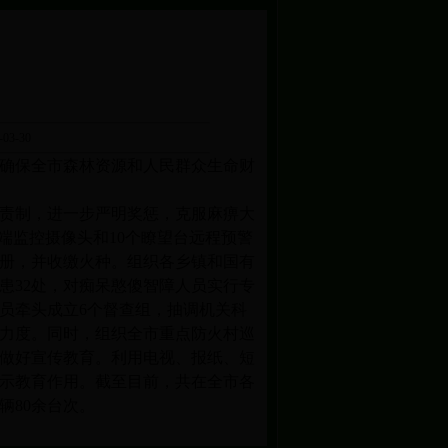
03-30
确保全市森林资源和人民群众生命财
责制，进一步严明奖惩，克服麻痹大
端监控摄像头和10个瞭望台远程预警
造册，并收缴火种。组织各乡镇和国有
患32处，对痴呆憨傻智障人员实行专
员牵头成立6个督查组，抽调机关科
查力度。同时，组织全市重点防火村巡
做好宣传教育。利用电视、报纸、短
示教育作用。截至目前，共在全市各
辆80余台次。