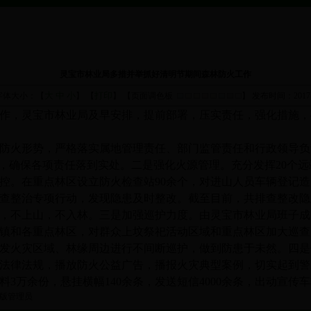
灵宝市林业局多措并举抓好清明节期间森林防火工作
大
中
小
打印
字体大小：【
】 【
】 【页面调色板
】
发布时间：2017-
作，灵宝市林业局及早安排，提前部署，压实责任，强化措施，
防火形势，严格落实属地管理责任、部门监管责任和行政领导负
”，确保各项责任落到实处。二是强化火源管理。充分发挥20个远
控。在重点林区设立防火检查站90余个，对进山人员车辆登记
查整治专项行动，发现隐患及时整改。截至目前，共排查整改隐
，不上山，不入林。三是加强巡护力度。由灵宝市林业局班子成
乡镇和各重点林区，对群众上坟祭祀活动区域和重点林区加大巡
发火灾区域、林缘周边进行不间断巡护，做到防患于未然。四是
法律法规，播放防火公益广告，播报火灾典型案例，切实起到警
3万余份，悬挂横幅140余条，发送短信4000余条，出动宣传车
机版管理员