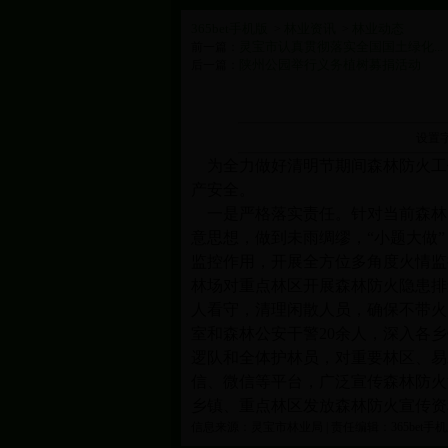
365bet手机版
林业资讯
林业动态
>
>
灵宝市认真贯彻落实全国国土绿化...
前一篇：
陕州公园举行义务植树募捐活动
后一篇：
设置
为全力做好清明节期间森林防火工
产安全。
一是严格落实责任。针对当前森林
意思想，做到未雨绸缪，“小题大做
监控作用，开展全方位多角度火情监
林场对重点林区开展森林防火隐患排
人看守，清理闲散人员，确保不带火
室和森林公安干警20余人，深入各
逻队和全体护林员，对重要林区、易
信、微信等平台，广泛宣传森林防火
乡镇、重点林区发放森林防火宣传资料
信息来源：灵宝市林业局 | 责任编辑：365bet手