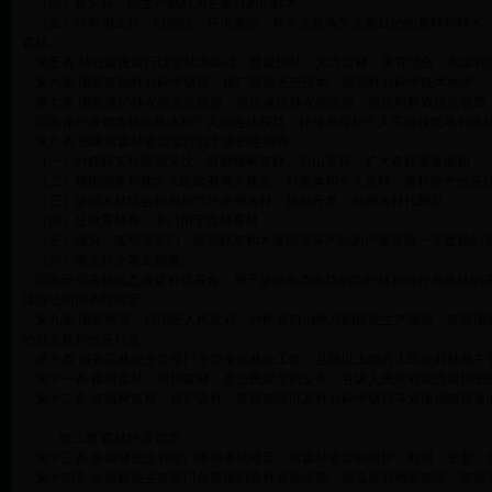
（四）薪炭林：以生产燃料为主要目的的林木；
（五）特种用途林：以国防、环境保护、科学实验等为主要目的的森林和林木，
森林。
第五条 林业建设实行以营林为基础，普遍护林，大力造林，采育结合，永续利
第六条 国家鼓励林业科学研究，推广林业先进技术，提高林业科学技术水平。
第七条 国家保护林农的合法权益，依法减轻林农的负担，禁止向林农违法收费
国家保护承包造林的集体和个人的合法权益，任何单位和个人不得侵犯承包造林
第八条 国家对森林资源实行以下保护性措施：
（一）对森林实行限额采伐，鼓励植树造林、封山育林，扩大森林覆盖面积；
（二）根据国家和地方人民政府有关规定，对集体和个人造林、育林给予经济
（三）提倡木材综合利用和节约使用木材，鼓励开发、利用木材代用品；
（四）征收育林费，专门用于造林育林；
（五）煤炭、造纸等部门，按照煤炭和木浆纸张等产品的产量提取一定数额的资
（六）建立林业基金制度。
国家设立森林生态效益补偿基金，用于提供生态效益的防护林和特种用途林的森
体办法由国务院规定。
第九条 国家和省、自治区人民政府，对民族自治地方的林业生产建设，依照国
的自主权和经济利益。
第十条 国务院林业主管部门主管全国林业工作。县级以上地方人民政府林业主
第十一条 植树造林、保护森林，是公民应尽的义务。各级人民政府应当组织全
第十二条 在植树造林、保护森林、森林管理以及林业科学研究等方面成绩显著
第二章 森林经营管理
第十三条 各级林业主管部门依照本法规定，对森林资源的保护、利用、更新，
第十四条 各级林业主管部门负责组织森林资源清查，建立资源档案制度，掌握