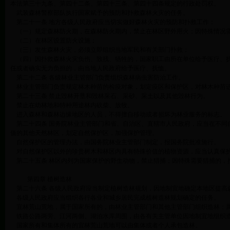
本法第三十九条、第四十二条、第四十三条、第四十四条规定的行政处罚权。
武装森林警察部队执行国家赋予的预防和扑救森林火灾的任务。
第二十一条 地方各级人民政府应当切实做好森林火灾的预防和扑救工作：
（一）规定森林防火期，在森林防火期内，禁止在林区野外用火；因特殊情况需
（二）在林区设置防火设施；
（三）发生森林火灾，必须立即组织当地军民和有关部门扑救；
（四）因扑救森林火灾负伤、致残、牺牲的，国家职工由所在单位给予医疗、抚
任或者确实无力负担的，由当地人民政府给予医疗、抚恤。
第二十二条 各级林业主管部门负责组织森林病虫害防治工作。
林业主管部门负责规定林木种苗的检疫对象，划定疫区和保护区，对林木种苗
第二十三条 禁止毁林开垦和毁林采石、采砂、采土以及其他毁林行为。
禁止在幼林地和特种用途林内砍柴、放牧。
进入森林和森林边缘地区的人员，不得擅自移动或者损坏为林业服务的标志。
第二十四条 国务院林业主管部门和省、自治区、直辖市人民政府，应当在不同
值的其他天然林区，划定自然保护区，加强保护管理。
自然保护区的管理办法，由国务院林业主管部门制定，报国务院批准施行。
对自然保护区以外的珍贵树木和林区内具有特殊价值的植物资源，应当认真保护
第二十五条 林区内列为国家保护的野生动物，禁止猎捕；因特殊需要猎捕的，
第四章 植树造林
第二十六条 各级人民政府应当制定植树造林规划，因地制宜地确定本地区提高
各级人民政府应当组织各行各业和城乡居民完成植树造林规划确定的任务。
宜林荒山荒地，属于国家所有的，由林业主管部门和其他主管部门组织造林；属
铁路公路两旁、江河两侧、湖泊水库周围，由各有关主管单位因地制宜地组织造
国家所有和集体所有的宜林荒山荒地可以由集体或者个人承包造林。