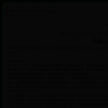
365bet手机版
政策法规
林业法律
>
>
中华人民共和国农村土地承包法
前一篇：
中华人民共和国种子法
后一篇：
大
中
小
打印
设置字体大小：【
】 【
中华
（1984年9月20日第六届全国人民代表大会常务委员会第七次会议通过，根据1
定》修正）
第一章 总 则
第一条 为了保护、培育和合理利用森林资源，加快国土绿化，发挥森林蓄水保
第二条 在中华人民共和国领域内从事森林、林木的培育种植、采伐利用和森林
第三条 森林资源属于国家所有，由法律规定属于集体所有的除外。
国家所有的和集体所有的森林、林木和林地，个人所有的林木和使用的林地，由
管部门，对国务院确定的国家所有的重点林区的森林、林木和林地登记造册，发
森林、林木、林地的所有者和使用者的合法权益，受法律保护，任何单位和个
第四条 森林分为以下五类：
（一）防护林：以防护为主要目的的森林、林木和灌木丛，包括水源涵养林，水
（二）用材林：以生产木材为主要目的的森林和林木，包括以生产竹材为主要
（三）经济林：以生产果品，食用油料、饮料、调料，工业原料和药材等为主