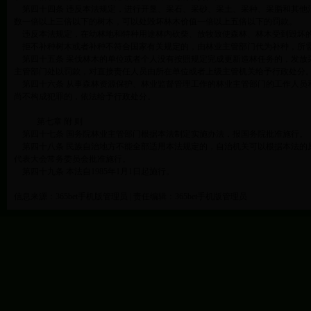
第四十四条 违反本法规定，进行开垦、采石、采砂、采土、采种、采脂和其他
数一倍以上三倍以下的树木，可以处毁坏林木价值一倍以上五倍以下的罚款。
违反本法规定，在幼林地和特种用途林内砍柴、放牧致使森林、林木受到毁坏的
拒不补种树木或者补种不符合国家有关规定的，由林业主管部门代为补种，所
第四十五条 采伐林木的单位或者个人没有按照规定完成更新造林任务的，发放
主管部门处以罚款，对直接责任人员由所在单位或者上级主管机关给予行政处分
第四十六条 从事森林资源保护、林业监督管理工作的林业主管部门的工作人员
尚不构成犯罪的，依法给予行政处分。
第七章 附 则
第四十七条 国务院林业主管部门根据本法制定实施办法，报国务院批准施行。
第四十八条 民族自治地方不能全部适用本法规定的，自治机关可以根据本法的
代表大会常务委员会批准施行。
第四十九条 本法自1985年1月1日起施行。
信息来源：365bet手机版管理员 | 责任编辑：365bet手机版管理员