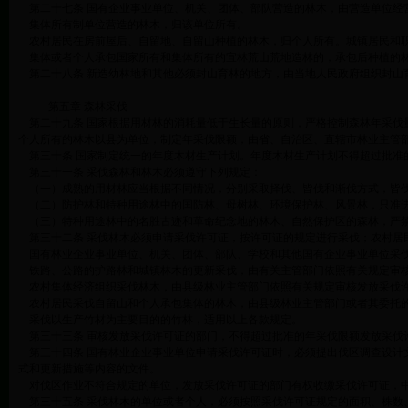
第二十七条 国有企业事业单位、机关、团体、部队营造的林木，由营造单位经
集体所有制单位营造的林木，归该单位所有。
农村居民在房前屋后、自留地、自留山种植的林木，归个人所有。城镇居民和职
集体或者个人承包国家所有和集体所有的宜林荒山荒地造林的，承包后种植的林
第二十八条 新造幼林地和其他必须封山育林的地方，由当地人民政府组织封山
第五章 森林采伐
第二十九条 国家根据用材林的消耗量低于生长量的原则，严格控制森林年采伐
个人所有的林木以县为单位，制定年采伐限额，由省、自治区、直辖市林业主管
第三十条 国家制定统一的年度木材生产计划。年度木材生产计划不得超过批准
第三十一条 采伐森林和林木必须遵守下列规定：
（一）成熟的用材林应当根据不同情况，分别采取择伐、皆伐和渐伐方式，皆伐
（二）防护林和特种用途林中的国防林、母树林、环境保护林、风景林，只准
（三）特种用途林中的名胜古迹和革命纪念地的林木、自然保护区的森林，严
第三十二条 采伐林木必须申请采伐许可证，按许可证的规定进行采伐；农村居
国有林业企业事业单位、机关、团体、部队、学校和其他国有企业事业单位采伐
铁路、公路的护路林和城镇林木的更新采伐，由有关主管部门依照有关规定审
农村集体经济组织采伐林木，由县级林业主管部门依照有关规定审核发放采伐
农村居民采伐自留山和个人承包集体的林木，由县级林业主管部门或者其委托的
采伐以生产竹材为主要目的的竹林，适用以上各款规定。
第三十三条 审核发放采伐许可证的部门，不得超过批准的年采伐限额发放采伐
第三十四条 国有林业企业事业单位申请采伐许可证时，必须提出伐区调查设计
式和更新措施等内容的文件。
对伐区作业不符合规定的单位，发放采伐许可证的部门有权收缴采伐许可证，
第三十五条 采伐林木的单位或者个人，必须按照采伐许可证规定的面积、株数