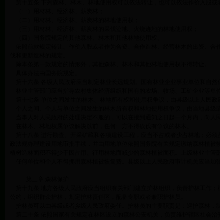
第十五条 下列森林、林木、林地使用权可以依法转让，也可以依法作价入股或
（一）用材林、经济林、薪炭林；
（二）用材林、经济林、薪炭林的林地使用权；
（三）用材林、经济林、薪炭林的采伐迹地、火烧迹地的林地使用权；
（四）国务院规定的其他森林、林木和其他林地使用权。
依照前款规定转让、作价入股或者作为合资、合作造林、经营林木的出资、合作
伐和更新造林的规定。
除本条第一款规定的情形外，其他森林、林木和其他林地使用权不得转让。
具体办法由国务院规定。
第十六条 各级人民政府应当制定林业长远规划。国有林业企业事业单位和自然
林业主管部门应当指导农村集体经济组织和国有的农场、牧场、工矿企业等单
第十七条 单位之间发生的林木、林地所有权和使用权争议，由县级以上人民政
个人之间、个人与单位之间发生的林木所有权和林地使用权争议，由当地县级
当事人对人民政府的处理决定不服的，可以在接到通知之日起一个月内，向人
在林木、林地权属争议解决以前，任何一方不得砍伐有争议的林木。
第十八条 进行勘查、开采矿藏和各项建设工程，应当不占或者少占林地；必须
政法规办理建设用地审批手续，并由用地单位依照国务院有关规定缴纳森林植被
植树造林面积不得少于因占用、征用林地而减少的森林植被面积。上级林业主管
任何单位和个人不得挪用森林植被恢复费。县级以上人民政府审计机关应当加
第三章 森林保护
第十九条 地方各级人民政府应当组织有关部门建立护林组织，负责护林工作；
公约，组织群众护林，划定护林责任区，配备专职或者兼职护林员。
护林员可以由县级或者乡级人民政府委任。护林员的主要职责是：巡护森林，制
第二十条 依照国家有关规定在林区设立的森林公安机关，负责维护辖区社会治