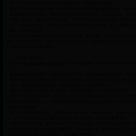
第三十六条 林区木材的经营和监督管理办法，由国务院另行规定。
第三十七条 从林区运出木材，必须持有林业主管部门发给的运输证件，国家统
依法取得采伐许可证后，按照许可证的规定采伐的木材，从林区运出时，林业
经省、自治区、直辖市人民政府批准，可以在林区设立木材检查站，负责检查木
第三十八条 国家禁止、限制出口珍贵树木及其制品、衍生物。禁止、限制出口
门制定，报国务院批准。
出口前款规定限制出口的珍贵树木或者其制品、衍生物的，必须经出口人所在地
管部门的批准文件放行。进出口的树木或者其制品、衍生物属于中国参加的国际
关并凭允许进出口证明书放行。
第六章 法律责任
第三十九条 盗伐森林或者其他林木的，依法赔偿损失；由林业主管部门责令补
款。
滥伐森林或者其他林木，由林业主管部门责令补种滥伐株数五倍的树木，并处
拒不补种树木或者补种不符合国家有关规定的，由林业主管部门代为补种，所
盗伐、滥伐森林或者其他林木，构成犯罪的，依法追究刑事责任。
第四十条 违反本法规定，非法采伐、毁坏珍贵树木的，依法追究刑事责任。
第四十一条 违反本法规定，超过批准的年采伐限额发放林木采伐许可证或者超
府林业主管部门责令纠正，对直接负责的主管人员和其他直接责任人员依法给予
依法追究刑事责任。
第四十二条 违反本法规定，买卖林木采伐许可证、木材运输证件、批准出口文
件、文件的价款一倍以上三倍以下的罚款；构成犯罪的，依法追究刑事责任。
伪造林木采伐许可证、木材运输证件、批准出口文件、允许进出口证明书的，
第四十三条 在林区非法收购明知是盗伐、滥伐的林木的，由林业主管部门责令
以上三倍以下的罚款；构成犯罪的，依法追究刑事责任。