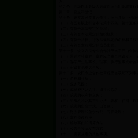
务。
第九条 县级以上各级人民政府应当组织农业行
第二章 设立和登记
第十条 设立农民专业合作社，应当具备下列条
（一）有五名以上符合本法第十四条、第十五条
（二）有符合本法规定的章程；
（三）有符合本法规定的组织机构；
（四）有符合法律、行政法规规定的名称和章程
（五）有符合章程规定的成员出资。
第十一条 设立农民专业合作社应当召开由全体
（一）通过本社章程，章程应当由全体设立人一
（二）选举产生理事长、理事、执行监事或者监
（三）审议其他重大事项。
第十二条 农民专业合作社章程应当载明下列事
（一）名称和住所；
（二）业务范围；
（三）成员资格及入社、退社和除名；
（四）成员的权利和义务；
（五）组织机构及其产生办法、职权、任期、议
（六）成员的出资方式、出资额；
（七）财务管理和盈余分配、亏损处理；
（八）章程修改程序；
（九）解散事由和清算办法；
（十）公告事项及发布方式；
（十一）需要规定的其他事项。