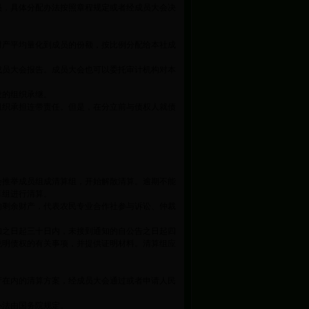
员，具体分配办法按照章程规定或者经成员大会决
财产平均量化到成员的份额，按比例分配给本社成
成员大会报告。成员大会也可以委托审计机构对本
设的组织承继。
组织承担连带责任。但是，在分立前与债权人就债
会推举成员组成清算组，开始解散清算。逾期不能
算组进行清算。
的剩余财产，代表农民专业合作社参与诉讼、仲裁
知之日起三十日内，未接到通知的自公告之日起四
说明债权的有关事项，并提供证明材料。清算组应
产在内的清算方案，经成员大会通过或者申请人民
办法由国务院规定。