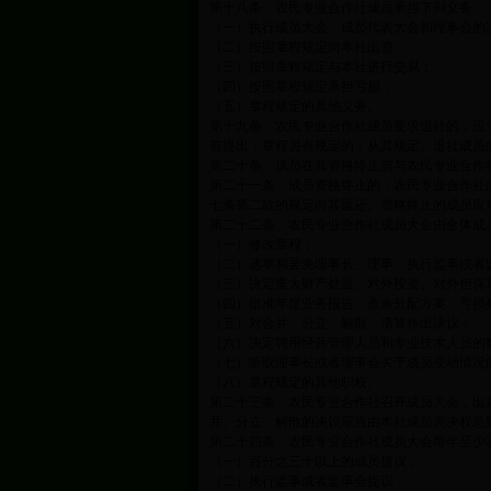
第十八条 农民专业合作社成员承担下列义务：
（一）执行成员大会、成员代表大会和理事会的
（二）按照章程规定向本社出资；
（三）按照章程规定与本社进行交易；
（四）按照章程规定承担亏损；
（五）章程规定的其他义务。
第十九条 农民专业合作社成员要求退社的，应
前提出；章程另有规定的，从其规定。退社成员
第二十条 成员在其资格终止前与农民专业合作
第二十一条 成员资格终止的，农民专业合作社
七条第二款的规定向其返还。资格终止的成员应
第二十二条 农民专业合作社成员大会由全体成
（一）修改章程；
（二）选举和罢免理事长、理事、执行监事或者
（三）决定重大财产处置、对外投资、对外担保
（四）批准年度业务报告、盈余分配方案、亏损
（五）对合并、分立、解散、清算作出决议；
（六）决定聘用经营管理人员和专业技术人员的
（七）听取理事长或者理事会关于成员变动情况
（八）章程规定的其他职权。
第二十三条 农民专业合作社召开成员大会，出
并、分立、解散的决议应当由本社成员表决权总
第二十四条 农民专业合作社成员大会每年至少
（一）百分之三十以上的成员提议；
（二）执行监事或者监事会提议；