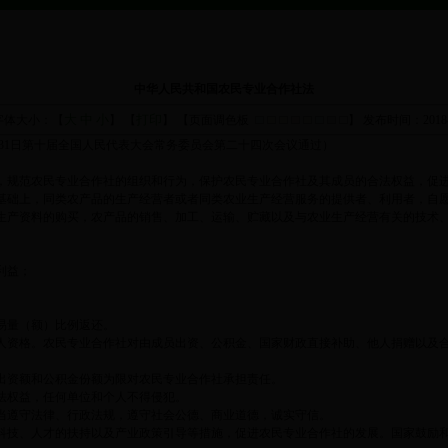
中华人民共和国农民专业合作社法
大
中
小
打印
字体大小：【
】 【
】 【页面调色板
】
发布时间：2018-
0月31日第十届全国人民代表大会常务委员会第二十四次会议通过）
，规范农民专业合作社的组织和行为，保护农民专业合作社及其成员的合法权益，促
基础上，同类农产品的生产经营者或者同类农业生产经营服务的提供者、利用者，
生产资料的购买，农产品的销售、加工、运输、贮藏以及与农业生产经营有关的技术
利益；
易量（额）比例返还。
人资格。农民专业合作社对由成员出资、公积金、国家财政直接补助、他人捐赠以及
。
出资额和公积金份额为限对农民专业合作社承担责任。
法权益，任何单位和个人不得侵犯。
当遵守法律、行政法规，遵守社会公德、商业道德，诚实守信。
科技、人才的扶持以及产业政策引导等措施，促进农民专业合作社的发展。国家鼓励