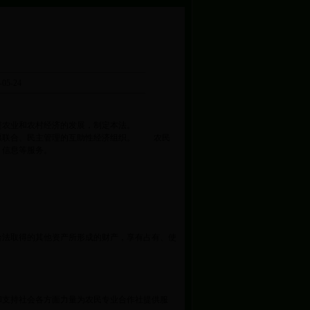
05-24
进农业和农村经济的发展，制定本法。
自愿联合、民主管理的互助性经济组织。 农民
、信息等服务。
合法取得的其他资产所形成的财产，享有占有、使
和支持社会各方面力量为农民专业合作社提供服