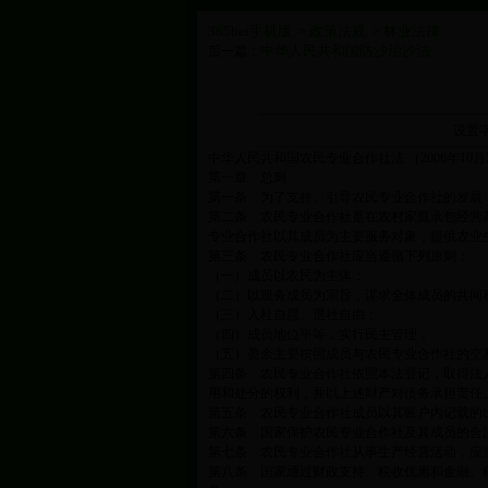
365bet手机版
政策法规
林业法律
>
>
中华人民共和国防沙治沙法
后一篇：
设置
中华人民共和国农民专业合作社法 （2006年1
第一章 总则
第一条 为了支持、引导农民专业合作社的发展
第二条 农民专业合作社是在农村家庭承包经营
专业合作社以其成员为主要服务对象，提供农业
第三条 农民专业合作社应当遵循下列原则：
（一）成员以农民为主体；
（二）以服务成员为宗旨，谋求全体成员的共同
（三）入社自愿、退社自由；
（四）成员地位平等，实行民主管理；
（五）盈余主要按照成员与农民专业合作社的交
第四条 农民专业合作社依照本法登记，取得法
用和处分的权利，并以上述财产对债务承担责任
第五条 农民专业合作社成员以其账户内记载的
第六条 国家保护农民专业合作社及其成员的合
第七条 农民专业合作社从事生产经营活动，应
第八条 国家通过财政支持、税收优惠和金融、