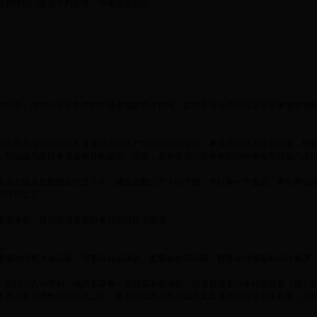
政管理部门提交下列文件，申请设立登记：
；
理完毕，向符合登记条件的申请者颁发营业执照。农民专业合作社法定登记事项变更
与农民专业合作社业务直接有关的生产经营活动的企业、事业单位或者社会团体，能
，可以成为农民专业合作社的成员。但是，具有管理公共事务职能的单位不得加入农
应当占成员总数的百分之八十。成员总数二十人以下的，可以有一个企业、事业单位
的百分之五。
被选举权，按照章程规定对本社实行民主管理；
；
者成员代表大会记录、理事会会议决议、监事会会议决议、财务会计报告和会计账簿
，实行一人一票制，成员各享有一票的基本表决权。出资额或者与本社交易量（额）
本表决权总票数的百分之二十。享有附加表决权的成员及其享有的附加表决权数，应