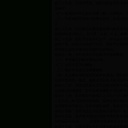
第三十七条 在弥补亏损、提取公积金后的当年
议确定：
（一）按成员与本社的交易量（额）比例返还，
（二）按前项规定返还后的剩余部分，以成员账
员。
第三十八条 设立执行监事或者监事会的农民专
社的财务进行审计。 第六章 合并、分立、解散
第三十九条 农民专业合作社合并，应当自合并
第四十条 农民专业合作社分立，其财产作相应
务清偿达成的书面协议另有约定的除外。
第四十一条 农民专业合作社因下列原因解散：
（一）章程规定的解散事由出现；
（二）成员大会决议解散；
（三）因合并或者分立需要解散；
（四）依法被吊销营业执照或者被撤销。因前款
组成清算组的，成员、债权人可以向人民法院申
第四十二条 清算组自成立之日起接管农民专业
或者其他法律程序，并在清算结束时办理注销登
第四十三条 清算组应当自成立之日起十日内通
十五日内，向清算组申报债权。如果在规定期间
当对债权进行登记。在申报债权期间，清算组不
第四十四条 农民专业合作社因本法第四十一条
第四十五条 清算组负责制定包括清偿农民专业
法院确认后实施。 清算组发现农民专业合作
第四十六条 农民专业合作社接受国家财政直接