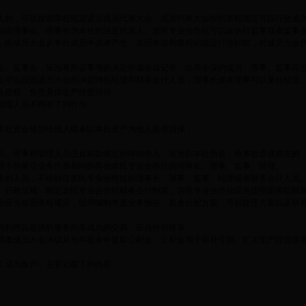
人的，可以按照章程规定设立成员代表大会。成员代表大会按照章程规定可以行使成
以设理事会。理事长为本社的法定代表人。农民专业合作社可以设执行监事或者监事
，由成员大会从本社成员中选举产生，依照本法和章程的规定行使职权，对成员大会
会、监事会，应当将所议事项的决定作成会议记录，出席会议的成员、理事、监事应
会可以按照成员大会的决定聘任经理和财务会计人员，理事长或者理事可以兼任经理
会授权，负责具体生产经营活动。
管理人员不得有下列行为：
本社资金借贷给他人或者以本社资产为他人提供担保；
长、理事和管理人员违反前款规定所得的收入，应当归本社所有；给本社造成损失的
理不得兼任业务性质相同的其他农民专业合作社的理事长、理事、监事、经理。
务的人员，不得担任农民专业合作社的理事长、理事、监事、经理或者财务会计人员。
、行政法规，制定农民专业合作社财务会计制度。农民专业合作社应当按照国务院财
会应当按照章程规定，组织编制年度业务报告、盈余分配方案、亏损处理方案以及财
与利用其提供的服务的非成员的交易，应当分别核算。
或者成员大会决议从当年盈余中提取公积金。公积金用于弥补亏损、扩大生产经营或
立成员账户，主要记载下列内容：