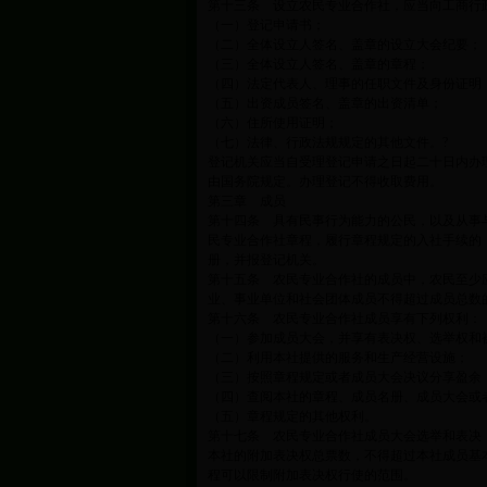
第十三条 设立农民专业合作社，应当向工商行
（一）登记申请书；
（二）全体设立人签名、盖章的设立大会纪要；
（三）全体设立人签名、盖章的章程；
（四）法定代表人、理事的任职文件及身份证明
（五）出资成员签名、盖章的出资清单；
（六）住所使用证明；
（七）法律、行政法规规定的其他文件。?
登记机关应当自受理登记申请之日起二十日内办
由国务院规定。办理登记不得收取费用。
第三章 成员
第十四条 具有民事行为能力的公民，以及从事
民专业合作社章程，履行章程规定的入社手续的
册，并报登记机关。
第十五条 农民专业合作社的成员中，农民至少
业、事业单位和社会团体成员不得超过成员总数
第十六条 农民专业合作社成员享有下列权利：
（一）参加成员大会，并享有表决权、选举权和
（二）利用本社提供的服务和生产经营设施；
（三）按照章程规定或者成员大会决议分享盈余
（四）查阅本社的章程、成员名册、成员大会或
（五）章程规定的其他权利。
第十七条 农民专业合作社成员大会选举和表决
本社的附加表决权总票数，不得超过本社成员基
程可以限制附加表决权行使的范围。