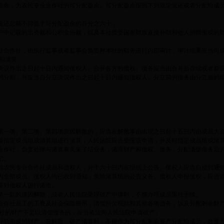
盈余，为农民专业合作社的可分配盈余。可分配盈余按照下列规定返还或者分配给成
返还总额不得低于可分配盈余的百分之六十；
户中记载的出资额和公积金份额，以及本社接受国家财政直接补助和他人捐赠形成的
业合作社，由执行监事或者监事会负责对本社的财务进行内部审计，审计结果应当向
和清算
决议作出之日起十日内通知债权人。合并各方的债权、债务应当由合并后存续或者新
的分割，并应当自分立决议作出之日起十日内通知债权人。分立前的债务由分立后的
第一项、第二项、第四项原因解散的，应当在解散事由出现之日起十五日内由成员大
请指定成员组成清算组进行清算，人民法院应当受理该申请，并及时指定成员组成清
合作社，负责处理与清算有关未了结业务，清理财产和债权、债务，分配清偿债务后
记。
知农民专业合作社成员和债权人，并于六十日内在报纸上公告。债权人应当自接到通
内全部成员、债权人均已收到通知，免除清算组的公告义务。债权人申报债权，应当
得对债权人进行清偿。
第一款的原因解散，或者人民法院受理破产申请时，不能办理成员退社手续。
合作社员工的工资及社会保险费用，清偿所欠税款和其他各项债务，以及分配剩余财
社的财产不足以清偿债务的，应当依法向人民法院申请破产。
补助形成的财产，在解散、破产清算时，不得作为可分配剩余资产分配给成员，处置