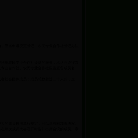
的，应当申请变更登记。农民专业合作社登记办法
够利用农民专业合作社提供的服务，承认并遵守农
民专业合作社。农民专业合作社应当置备成员名
或者社会团体成员；成员总数超过二十人的，企
；
较大的成员按照章程规定，可以享有附加表决权。
当在每次成员大会召开时告知出席会议的成员。章