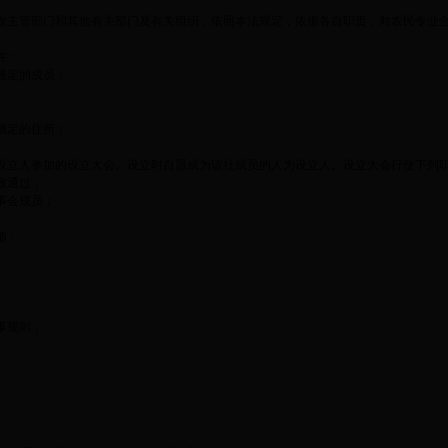
政主管部门和其他有关部门及有关组织，依照本法规定，依据各自职责，对农民专业
件：
规定的成员；
确定的住所；
设立人参加的设立大会。设立时自愿成为该社成员的人为设立人。设立大会行使下列
致通过；
事会成员；
项：
事规则；