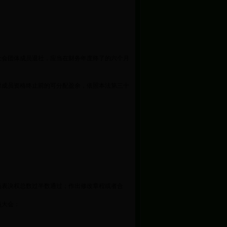
社会团体成员退社，应当在财务年度终了的六个月
对成员资格终止前的可分配盈余，依照本法第三十
员表决权总数过半数通过；作出修改章程或者合
员大会：