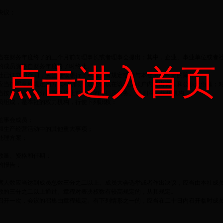
决议；
当在财务年度终了的三个月前向理事长或者理事会提出；其中，企业、事业单位或者
的成员资格自财务年度终了时终止。
点击进入首页
社已订立的合同，应当继续履行；章程另有规定或者与本社另有约定的除外。
应当按照章程规定的方式和期限，退还记载在该成员账户内的出资额和公积金份额；
当按照章程规定分摊资格终止前本社的亏损及债务。 第四章 组织机构
员组成，是本社的权力机构，行使下列职权：
监事会成员；
和生产经营活动中的其他重大事项；
处理方案；
数量、资格和任期；
的报告；
席人数应当达到成员总数三分之二以上。成员大会选举或者作出决议，应当由本社成
数的三分之二以上通过。章程对表决权数有较高规定的，从其规定。
召开一次，会议的召集由章程规定。有下列情形之一的，应当在二十日内召开临时成