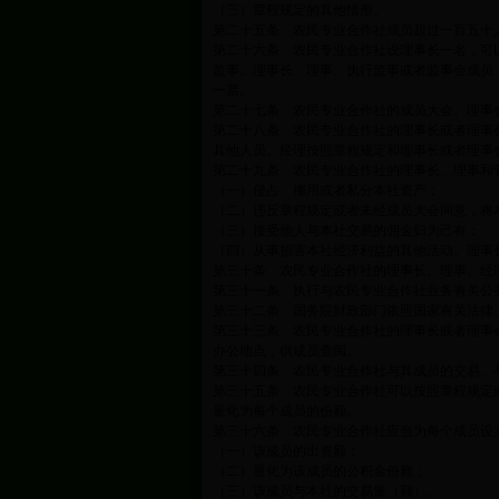
（三）章程规定的其他情形。
第二十五条 农民专业合作社成员超过一百五十
第二十六条 农民专业合作社设理事长一名，可
监事。理事长、理事、执行监事或者监事会成员
一票。
第二十七条 农民专业合作社的成员大会、理事
第二十八条 农民专业合作社的理事长或者理事
其他人员。经理按照章程规定和理事长或者理事
第二十九条 农民专业合作社的理事长、理事和
（一）侵占、挪用或者私分本社资产；
（二）违反章程规定或者未经成员大会同意，将
（三）接受他人与本社交易的佣金归为己有；
（四）从事损害本社经济利益的其他活动。理事
第三十条 农民专业合作社的理事长、理事、经
第三十一条 执行与农民专业合作社业务有关公
第三十二条 国务院财政部门依照国家有关法律
第三十三条 农民专业合作社的理事长或者理事
办公地点，供成员查阅。
第三十四条 农民专业合作社与其成员的交易、
第三十五条 农民专业合作社可以按照章程规定
量化为每个成员的份额。
第三十六条 农民专业合作社应当为每个成员设
（一）该成员的出资额；
（二）量化为该成员的公积金份额；
（三）该成员与本社的交易量（额）。