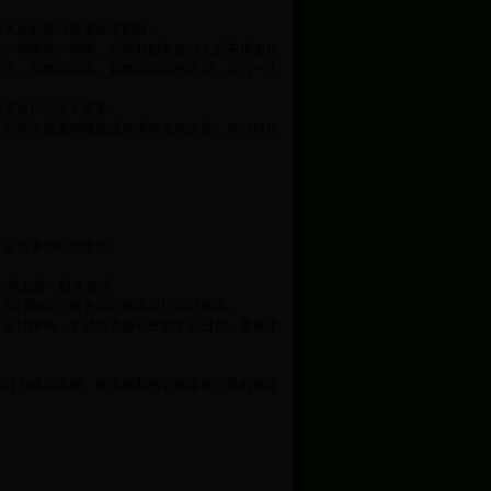
员大会的部分或者全部职权。
会。理事长、理事、经理和财务会计人员不得兼任
负责。理事会会议、监事会会议的表决，实行一人
当在会议记录上签名。
。经理按照章程规定或者理事会的决定，可以聘任
，应当承担赔偿责任。
 第五章 财务管理
政部门制定的财务会计制度进行会计核算。
务会计报告，于成员大会召开的十五日前，置备于
者转为成员出资。每年提取的公积金按照章程规定