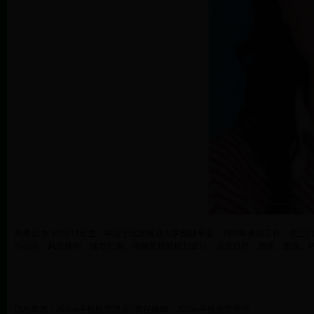
高秀云 女 1972.11出生，毕业于北京林业大学园林专业，1993年参加工
办公区、风景林地、城市公园、湿地景观的规划设计，追求自然、随性、雅致、内
信息来源：365bet手机版管理员 | 责任编辑：365bet手机版管理员